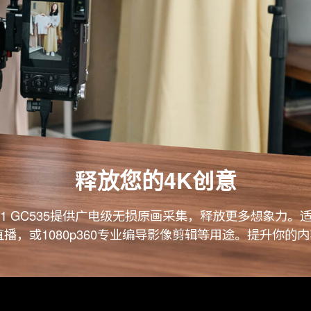
释放您的4K创意
RA 2.1 GC535提供广电级无损原画采集，释放更多想象力。
直播，或1080p360专业编导影像剪辑等用途。提升你的