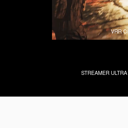
VRR O
STREAMER UL