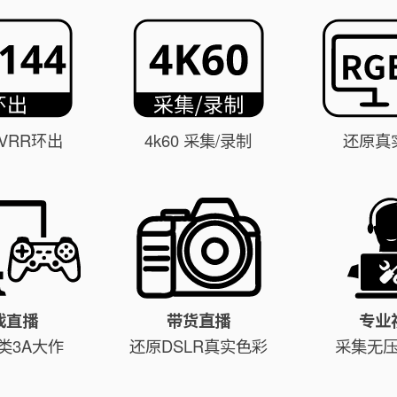
/ VRR环出
4k60 采集/录制
还原真
戏直播
带货直播
专业
类3A大作
还原DSLR真实色彩
采集无