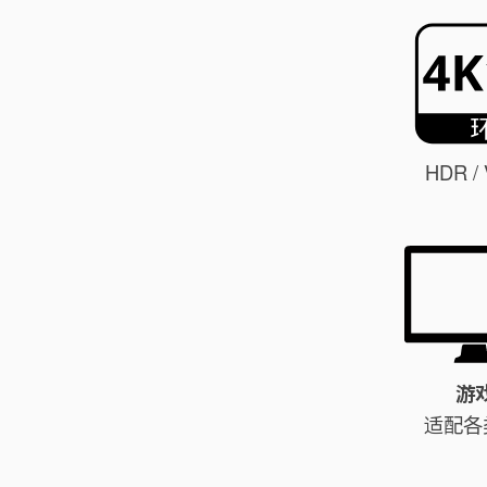
HDR 
游
适配各