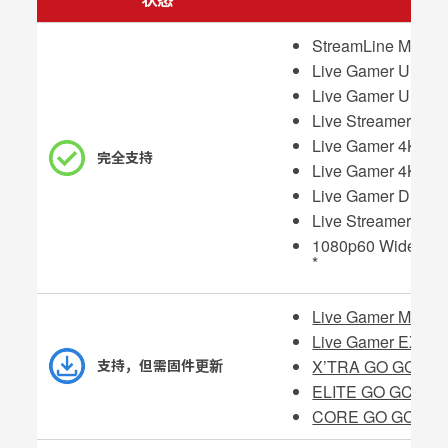
StreamLine MINI
Live Gamer ULTR
Live Gamer ULTR
Live Streamer U
Live Gamer 4K GC
完全支持
Live Gamer 4K 2.
Live Gamer DUO 
Live Streamer C
1080p60 Wide An
*
Live Gamer MINI 
Live Gamer EXTR
X’TRA GO GC515
支持，但需固件更新
ELITE GO GC313P
CORE GO GC313