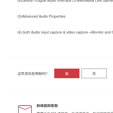
(4)Device
→
Digital Audio Interface (3-AVerMedia Live Gam
(5)Advanced Audio Properties
(6) both Audio input capture & video capture
→
Monitor and 
这项资讯有帮助吗？
是
否
联络圆刚客服