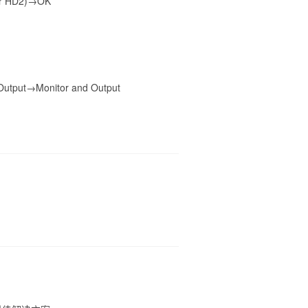
er HD2)
→
OK
Output
→
Monitor and Output