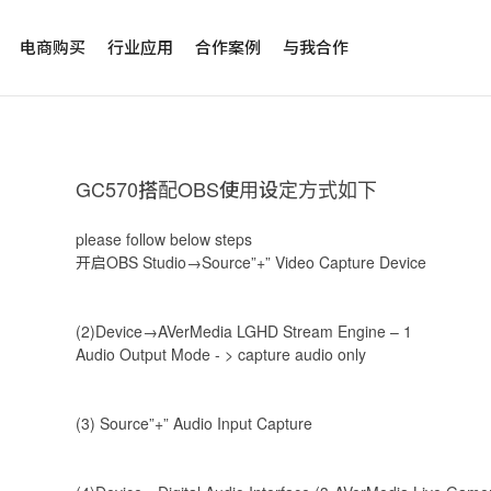
电商购买
行业应用
合作案例
与我合作
GC570搭配OBS使用设定方式如下
please follow below steps
开启OBS Studio→Source”+” Video Capture Device
(2)Device
→
AVerMedia LGHD Stream Engine – 1
Audio Output Mode - > capture audio only
(3) Source”+” Audio Input Capture