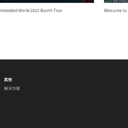
mbedded World 2022 Booth Tour
Welcome to
其他
解决方案