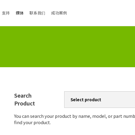
支持
媒体
联系我们
成功案例
Search
Product
You can search your product by name, model, or part numb
find your product.