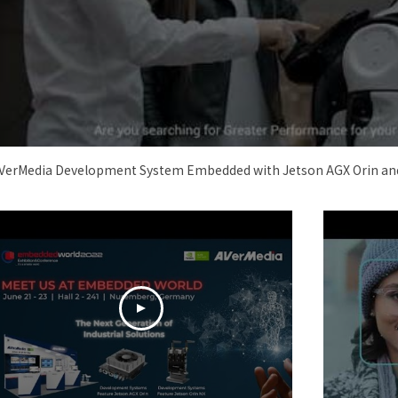
VerMedia Development System Embedded with Jetson AGX Orin and